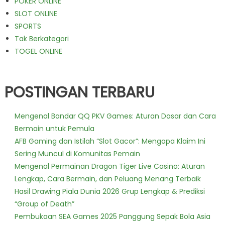
POKER ONLINE
SLOT ONLINE
SPORTS
Tak Berkategori
TOGEL ONLINE
POSTINGAN TERBARU
Mengenal Bandar QQ PKV Games: Aturan Dasar dan Cara
Bermain untuk Pemula
AFB Gaming dan Istilah “Slot Gacor”: Mengapa Klaim Ini
Sering Muncul di Komunitas Pemain
Mengenal Permainan Dragon Tiger Live Casino: Aturan
Lengkap, Cara Bermain, dan Peluang Menang Terbaik
Hasil Drawing Piala Dunia 2026 Grup Lengkap & Prediksi
“Group of Death”
Pembukaan SEA Games 2025 Panggung Sepak Bola Asia