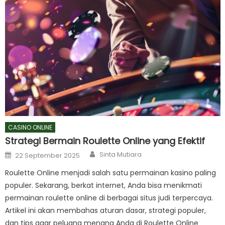
CASINO ONLINE
Strategi Bermain Roulette Online yang Efektif
Author
Posted
Sinta Mutiara
22 September 2025
on
Roulette Online menjadi salah satu permainan kasino paling
populer. Sekarang, berkat internet, Anda bisa menikmati
permainan roulette online di berbagai situs judi terpercaya.
Artikel ini akan membahas aturan dasar, strategi populer,
dan tips agar peluang menang Anda di Roulette Online