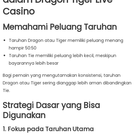
Casino
Memahami Peluang Taruhan
Taruhan Dragon atau Tiger memiliki peluang menang
hampir 50:50
Taruhan Tie memiliki peluang lebih kecil, meskipun
bayarannya lebih besar
Bagi pemain yang mengutamakan konsistensi, taruhan
Dragon atau Tiger sering dianggap lebih aman dibandingkan
Tie.
Strategi Dasar yang Bisa
Digunakan
1. Fokus pada Taruhan Utama