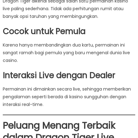
Dragon Tiger dikenal sebagai salah satu permainan kasino
live paling sederhana. Tidak ada perhitungan rumit atau
banyak opsi taruhan yang membingungkan.
Cocok untuk Pemula
Karena hanya membandingkan dua kartu, permainan ini
sangat ramah bagi pemula yang baru mengenal dunia live
casino.
Interaksi Live dengan Dealer
Permainan ini dimainkan secara live, sehingga memberikan
pengalaman seperti berada di kasino sungguhan dengan
interaksi real-time.
Peluang Menang Terbaik
dalam Dragon Tiger Live