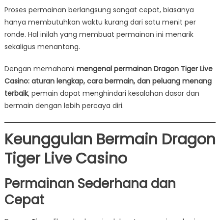
Proses permainan berlangsung sangat cepat, biasanya
hanya membutuhkan waktu kurang dari satu menit per
ronde. Hal inilah yang membuat permainan ini menarik
sekaligus menantang.
Dengan memahami
mengenal permainan Dragon Tiger Live
Casino: aturan lengkap, cara bermain, dan peluang menang
terbaik
, pemain dapat menghindari kesalahan dasar dan
bermain dengan lebih percaya diri.
Keunggulan Bermain Dragon
Tiger Live Casino
Permainan Sederhana dan
Cepat