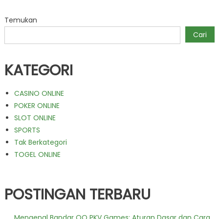
Temukan
Cari
KATEGORI
CASINO ONLINE
POKER ONLINE
SLOT ONLINE
SPORTS
Tak Berkategori
TOGEL ONLINE
POSTINGAN TERBARU
Mengenal Bandar QQ PKV Games: Aturan Dasar dan Cara