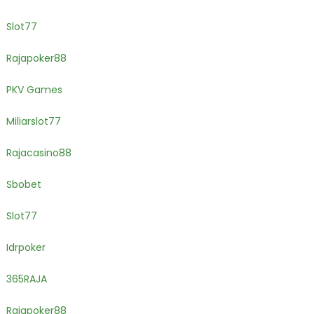
Slot77
Rajapoker88
PKV Games
Miliarslot77
Rajacasino88
Sbobet
Slot77
Idrpoker
365RAJA
Rajapoker88