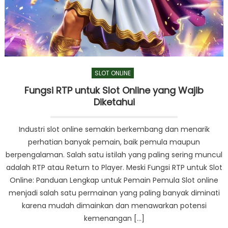
SLOT ONLINE
Fungsi RTP untuk Slot Online yang Wajib
Diketahui
Industri slot online semakin berkembang dan menarik
perhatian banyak pemain, baik pemula maupun
berpengalaman. Salah satu istilah yang paling sering muncul
adalah RTP atau Return to Player. Meski Fungsi RTP untuk Slot
Online: Panduan Lengkap untuk Pemain Pemula Slot online
menjadi salah satu permainan yang paling banyak diminati
karena mudah dimainkan dan menawarkan potensi
kemenangan […]