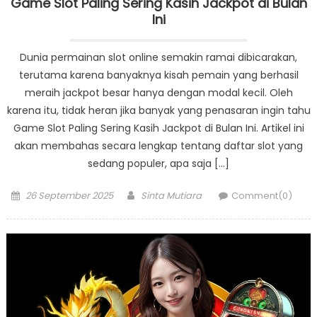
Game Slot Paling Sering Kasih Jackpot di Bulan
Ini
Dunia permainan slot online semakin ramai dibicarakan,
terutama karena banyaknya kisah pemain yang berhasil
meraih jackpot besar hanya dengan modal kecil. Oleh
karena itu, tidak heran jika banyak yang penasaran ingin tahu
Game Slot Paling Sering Kasih Jackpot di Bulan Ini. Artikel ini
akan membahas secara lengkap tentang daftar slot yang
sedang populer, apa saja […]
Posted
Author
26 September 2025
Sinta Mutiara
Comment(0)
on