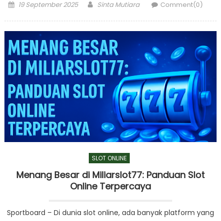
Posted
Author
19 September 2025
Sinta Mutiara
Comment(0)
on
SLOT ONLINE
Menang Besar di Miliarslot77: Panduan Slot
Online Terpercaya
Sportboard – Di dunia slot online, ada banyak platform yang