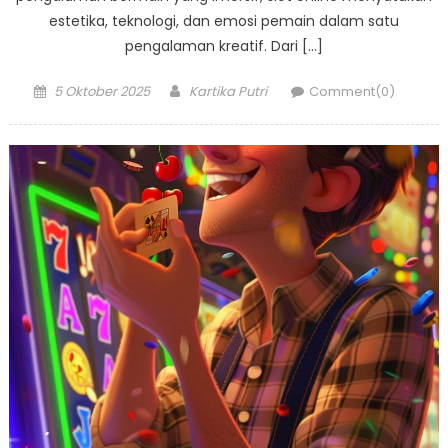
estetika, teknologi, dan emosi pemain dalam satu
pengalaman kreatif. Dari […]
Posted
Author
5 Oktober 2025
Kartika Putri
Comment(0)
on