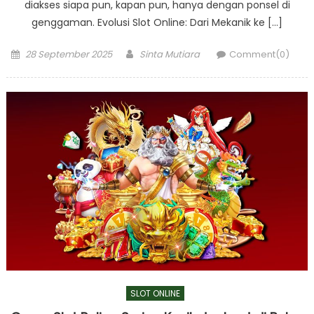
diakses siapa pun, kapan pun, hanya dengan ponsel di
genggaman. Evolusi Slot Online: Dari Mekanik ke […]
Posted
Author
28 September 2025
Sinta Mutiara
Comment(0)
on
SLOT ONLINE