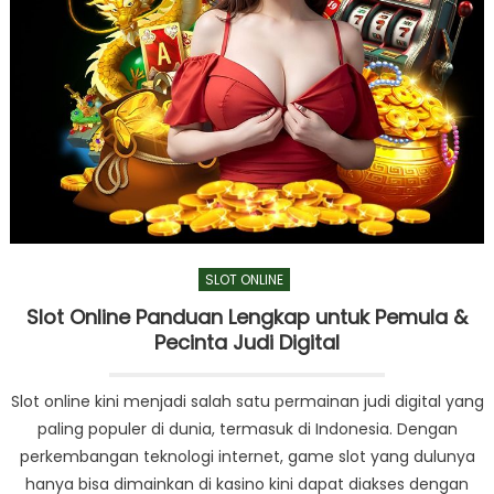
SLOT ONLINE
Slot Online Panduan Lengkap untuk Pemula &
Pecinta Judi Digital
Slot online kini menjadi salah satu permainan judi digital yang
paling populer di dunia, termasuk di Indonesia. Dengan
perkembangan teknologi internet, game slot yang dulunya
hanya bisa dimainkan di kasino kini dapat diakses dengan