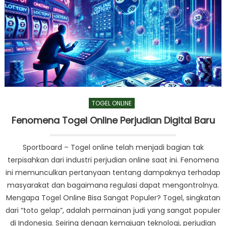
TOGEL ONLINE
Fenomena Togel Online Perjudian Digital Baru
Sportboard – Togel online telah menjadi bagian tak
terpisahkan dari industri perjudian online saat ini. Fenomena
ini memunculkan pertanyaan tentang dampaknya terhadap
masyarakat dan bagaimana regulasi dapat mengontrolnya.
Mengapa Togel Online Bisa Sangat Populer? Togel, singkatan
dari “toto gelap”, adalah permainan judi yang sangat populer
di Indonesia. Seiring dengan kemajuan teknologi, perjudian