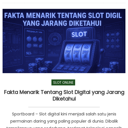
SLOT ONLINE
Fakta Menarik Tentang Slot Digital yang Jarang
Diketahui
Sportboard – Slot digital kini menjadi salah satu jenis
permainan daring yang paling populer di dunia. Dibalik