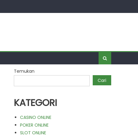
Temukan
Cari
KATEGORI
CASINO ONLINE
POKER ONLINE
SLOT ONLINE