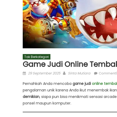
Tak Berkategori
Game Judi Online Tembak
Posted
Author
29 September 2025
Sinta Mutiara
Comment(
on
Pernahkah Anda mencoba
game judi
online temba
pengalaman unik karena Anda ikut menembak ikan
demikian
, siapa pun bisa menikmati sensasi arcade
ponsel maupun komputer.