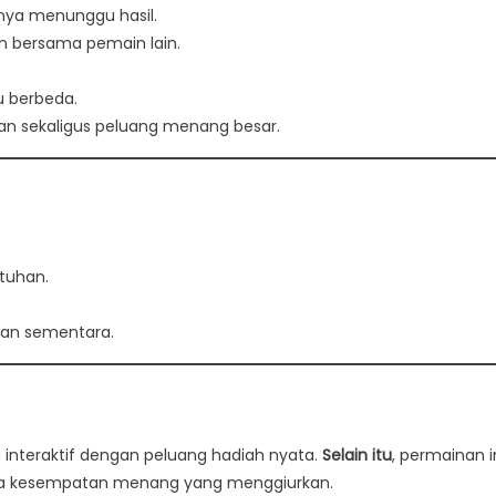
nya menunggu hasil.
 bersama pemain lain.
u berbeda.
an sekaligus peluang menang besar.
tuhan.
nan sementara.
interaktif dengan peluang hadiah nyata.
Selain itu
, permainan i
ta kesempatan menang yang menggiurkan.