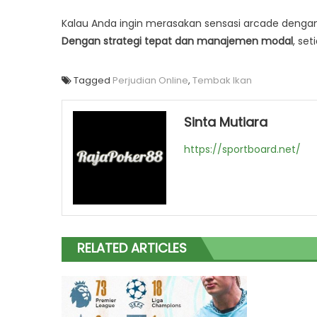
Kalau Anda ingin merasakan sensasi arcade denga
Dengan strategi tepat dan manajemen modal
, se
Tagged
Perjudian Online
,
Tembak Ikan
Sinta Mutiara
https://sportboard.net/
RELATED ARTICLES