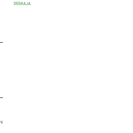
365RAJA
ni