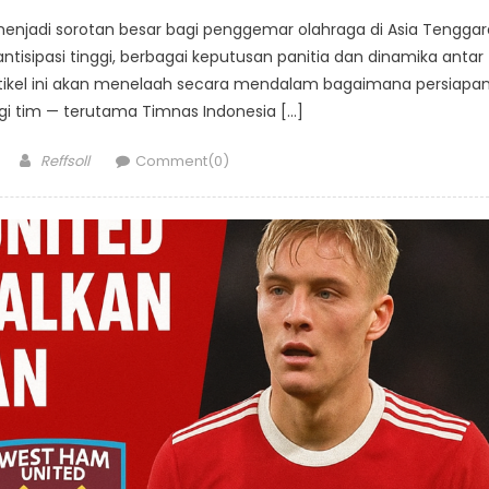
enjadi sorotan besar bagi penggemar olahraga di Asia Tenggar
ntisipasi tinggi, berbagai keputusan panitia dan dinamika antar
tikel ini akan menelaah secara mendalam bagaimana persiapan
gi tim — terutama Timnas Indonesia […]
Author
Reffsoll
Comment(0)