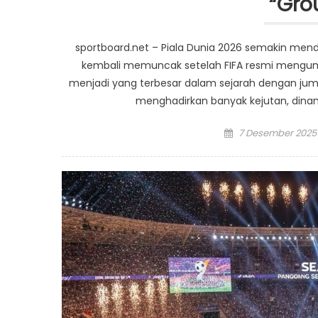
“Gro
sportboard.net – Piala Dunia 2026 semakin mende
kembali memuncak setelah FIFA resmi mengumum
menjadi yang terbesar dalam sejarah dengan jum
menghadirkan banyak kejutan, dinami
Posted
7 Desember 2025
on