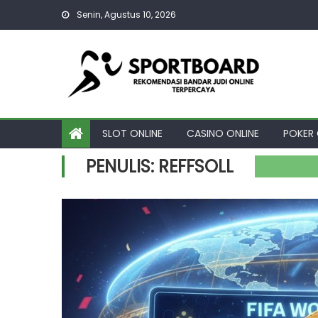
Skip
Senin, Agustus 10, 2026
to
content
SLOT ONLINE
CASINO ONLINE
POKER 
PENULIS:
REFFSOLL