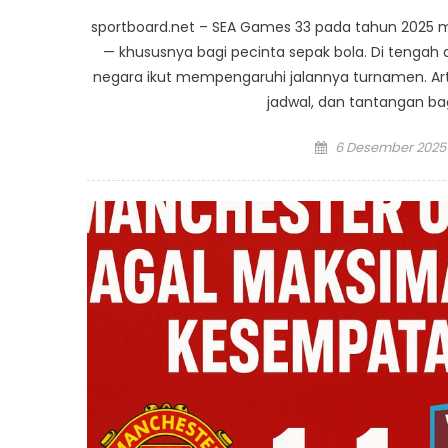
sportboard.net – SEA Games 33 pada tahun 2025 m
— khususnya bagi pecinta sepak bola. Di tengah a
negara ikut mempengaruhi jalannya turnamen. Ar
jadwal, dan tantangan ba
Posted
6 Desember 2025
on