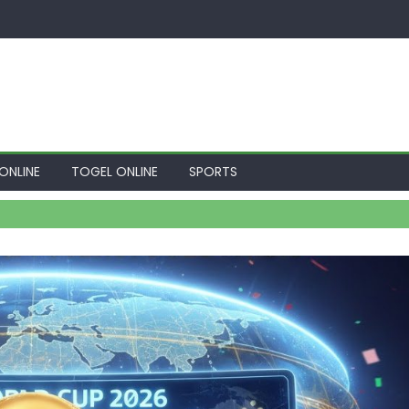
ONLINE
TOGEL ONLINE
SPORTS