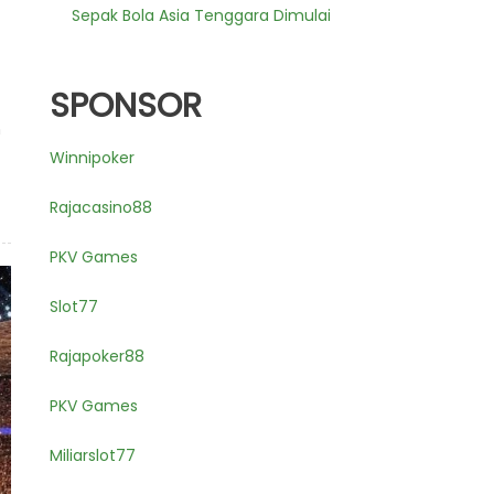
Sepak Bola Asia Tenggara Dimulai
SPONSOR
n
Winnipoker
Rajacasino88
PKV Games
Slot77
Rajapoker88
PKV Games
Miliarslot77