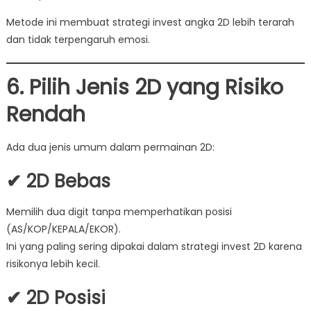
Metode ini membuat strategi invest angka 2D lebih terarah
dan tidak terpengaruh emosi.
6. Pilih Jenis 2D yang Risiko
Rendah
Ada dua jenis umum dalam permainan 2D:
✔ 2D Bebas
Memilih dua digit tanpa memperhatikan posisi
(AS/KOP/KEPALA/EKOR).
Ini yang paling sering dipakai dalam strategi invest 2D karena
risikonya lebih kecil.
✔ 2D Posisi