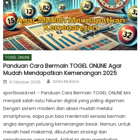
TOGEL ONLINE
Panduan Cara Bermain TOGEL ONLINE Agar
Mudah Mendapatkan Kemenangan 2025
Author
Posted
Sinta Mutiara
9 Oktober 2025
on
sportboard.net – Panduan Cara Bermain TOGEL ONLINE kini
menjadi salah satu hiburan digital yang paling digemari.
Dengan sistem modern dan akses mudah melalui
smartphone, siapa pun bisa menikmati sensasi bermain
angka dengan peluang kemenangan besar. Namun, untuk
meraih hasil maksimal, dibutuhkan strategi dan
pemahaman yang tepat. Artikel ini akan membahas