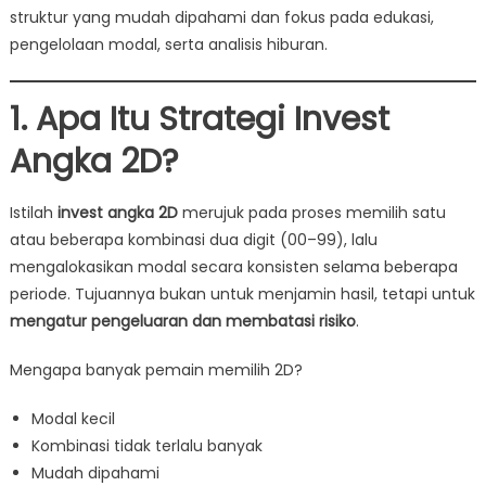
struktur yang mudah dipahami dan fokus pada edukasi,
pengelolaan modal, serta analisis hiburan.
1. Apa Itu Strategi Invest
Angka 2D?
Istilah
invest angka 2D
merujuk pada proses memilih satu
atau beberapa kombinasi dua digit (00–99), lalu
mengalokasikan modal secara konsisten selama beberapa
periode. Tujuannya bukan untuk menjamin hasil, tetapi untuk
mengatur pengeluaran dan membatasi risiko
.
Mengapa banyak pemain memilih 2D?
Modal kecil
Kombinasi tidak terlalu banyak
Mudah dipahami