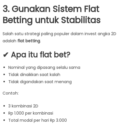
3. Gunakan Sistem Flat
Betting untuk Stabilitas
Salah satu strategi paling populer dalam invest angka 2D
adalah
flat betting
.
✔ Apa itu flat bet?
Nominal yang dipasang selalu sama
Tidak dinaikkan saat kalah
Tidak digandakan saat menang
Contoh:
3 kombinasi 2D
Rp 1.000 per kombinasi
Total modal per hari Rp 3.000