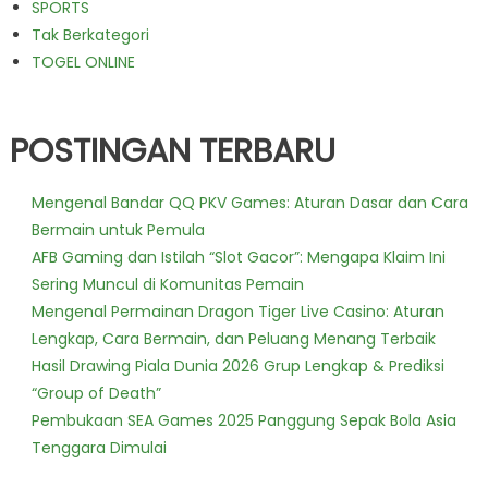
SPORTS
Tak Berkategori
TOGEL ONLINE
POSTINGAN TERBARU
Mengenal Bandar QQ PKV Games: Aturan Dasar dan Cara
Bermain untuk Pemula
AFB Gaming dan Istilah “Slot Gacor”: Mengapa Klaim Ini
Sering Muncul di Komunitas Pemain
Mengenal Permainan Dragon Tiger Live Casino: Aturan
Lengkap, Cara Bermain, dan Peluang Menang Terbaik
Hasil Drawing Piala Dunia 2026 Grup Lengkap & Prediksi
“Group of Death”
Pembukaan SEA Games 2025 Panggung Sepak Bola Asia
Tenggara Dimulai