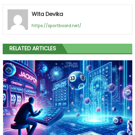
Wita Devika
https://sportboard.net/
RELATED ARTICLES