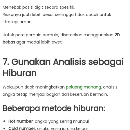
Menebak posisi digit secara spesifik.
Risikonya jauh lebih besar sehingga tidak cocok untuk
strategi aman.
Untuk para pemain pemula, disarankan menggunakan
2D
bebas
agar modal lebih awet.
7. Gunakan Analisis sebagai
Hiburan
Walaupun tidak meningkatkan
peluang menang
, analisis
angka tetap menjadi bagian dari keseruan bermain.
Beberapa metode hiburan:
Hot number
: angka yang sering muncul
Cold number
: angka yang jarang keluar