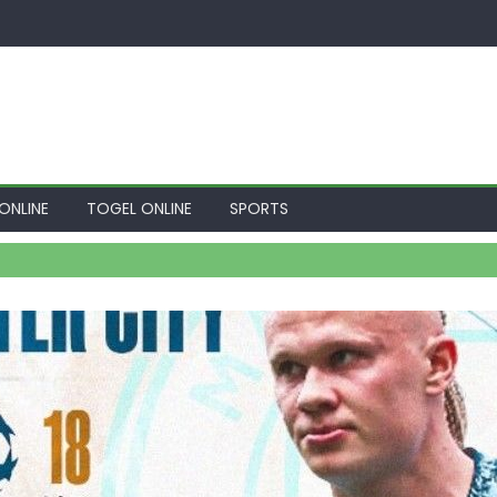
ONLINE
TOGEL ONLINE
SPORTS