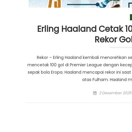
Erling Haaland Cetak 1
Rekor Go
Rekor – Erling Haaland kembali menorehkan sej
mencetak 100 gol di Premier League dengan kece
sepak bola Eropa. Haaland mencapai rekor ini s
atas Fulham. Haaland 
Posted
2 Desember 2025
on