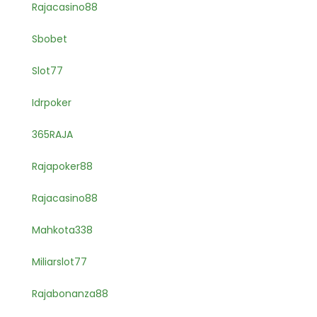
Rajacasino88
Sbobet
Slot77
Idrpoker
365RAJA
Rajapoker88
Rajacasino88
Mahkota338
Miliarslot77
Rajabonanza88