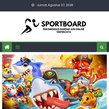
Skip
Jumat, Agustus 07, 2026
to
content