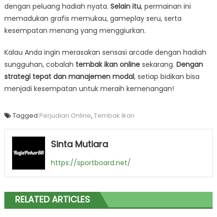
dengan peluang hadiah nyata.
Selain itu
, permainan ini
memadukan grafis memukau, gameplay seru, serta
kesempatan menang yang menggiurkan.
Kalau Anda ingin merasakan sensasi arcade dengan hadiah
sungguhan, cobalah
tembak ikan online
sekarang.
Dengan
strategi tepat dan manajemen modal
, setiap bidikan bisa
menjadi kesempatan untuk meraih kemenangan!
Tagged
Perjudian Online
,
Tembak Ikan
Sinta Mutiara
https://sportboard.net/
RELATED ARTICLES