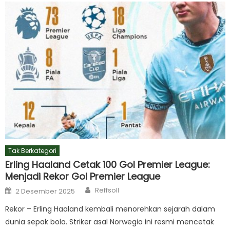
Tak Berkategori
Erling Haaland Cetak 100 Gol Premier League:
Menjadi Rekor Gol Premier League
Author
Posted
Reffsoll
2 Desember 2025
on
Rekor – Erling Haaland kembali menorehkan sejarah dalam
dunia sepak bola. Striker asal Norwegia ini resmi mencetak