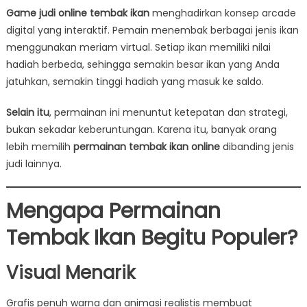
Game judi online tembak ikan
menghadirkan konsep arcade
digital yang interaktif. Pemain menembak berbagai jenis ikan
menggunakan meriam virtual. Setiap ikan memiliki nilai
hadiah berbeda, sehingga semakin besar ikan yang Anda
jatuhkan, semakin tinggi hadiah yang masuk ke saldo.
Selain itu
, permainan ini menuntut ketepatan dan strategi,
bukan sekadar keberuntungan. Karena itu, banyak orang
lebih memilih
permainan tembak ikan online
dibanding jenis
judi lainnya.
Mengapa Permainan
Tembak Ikan Begitu Populer?
Visual Menarik
Grafis penuh warna dan animasi realistis membuat